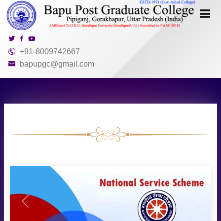
+91-8009742667
bapupgc@gmail.com
Previous
Next